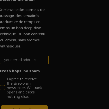
 user may have seen
 software. It is used
On t'envoie des conseils de
ombine multiple page
brassage, des actualités
produits et de temps en
hich is a major
e. This cookie is
temps un bon deep-dive
ly generated
 on a site and is
technique. Du bon contenu
the site’s analytics
seulement, sans arômes
synthétiques.
ement between
mprove user
Your email address:
t visit in order to
udes details such as
 track and analyze
Fresh hops, no spam
gement on the
I agree to receive
 functionality.
the Brewbrain
newsletter. We track
tions on the website
c sources and user
opens and clicks,
nothing else.
om a Klaviyo email.