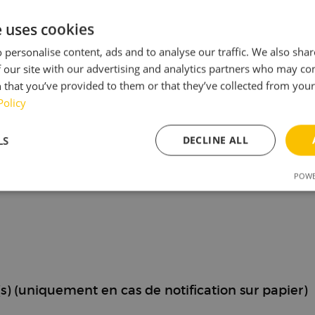
istiques et le fonctionnement des biens.
tation
e uses cookies
 personalise content, ads and to analyse our traffic. We also sha
trat, merci de remplir ce formulaire et de nous le r
 our site with our advertising and analytics partners who may co
 that you’ve provided to them or that they’ve collected from your 
55, Unit 44, 2521 AL Den Haag, Pays-Bas,
support@br
Policy
(*) par la présente ma/notre (*) rétractation du cont
LS
DECLINE ALL
ants
POWE
sary
Performance
Targeting
F
Strictly necessary
Performance
Targeting
Functionality
) (uniquement en cas de notification sur papier)
ookies allow core website functionality such as user login and account management. Th