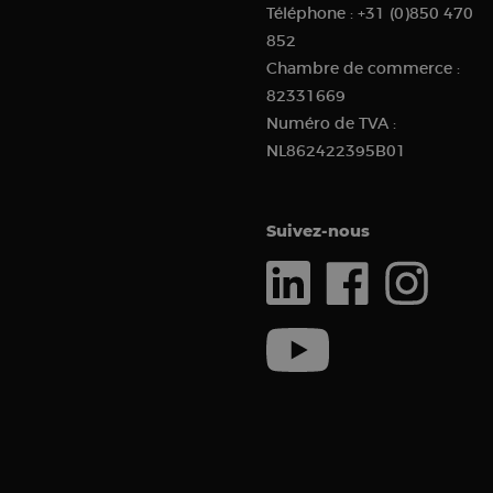
Téléphone :
+31 (0)850 470
.doub
_clsk
852
Chambre de commerce :
82331669
_ga
Numéro de TVA :
NL862422395B01
sbjs_migrations
Suivez-nous
sbjs_current_add
_clck
sbjs_current
__kla_id