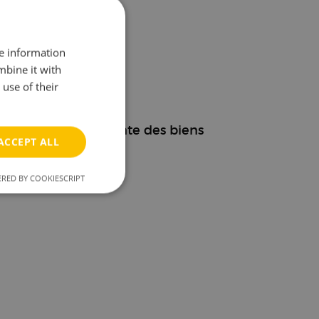
re information
etourner.)
mbine it with
use of their
ewbrain.nl
rat portant sur la vente des biens
ACCEPT ALL
RED BY COOKIESCRIPT
unctionality
e website cannot be