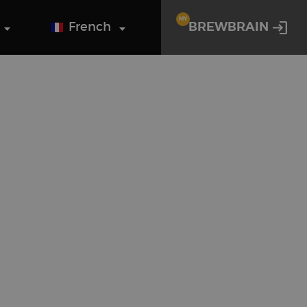
MY
French
BREWBRAIN