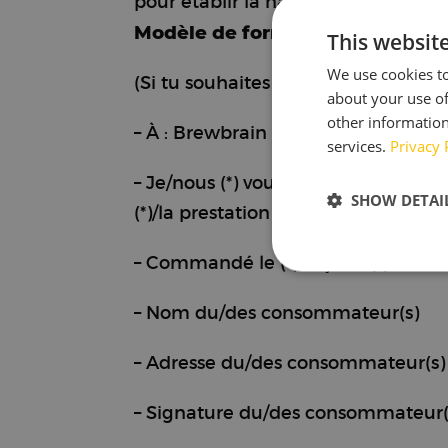
pour établir la nature, les caractér
Modèle de formulaire de rétrac
This websit
We use cookies to
(Si tu souhaites te rétracter du con
about your use of
other information
– À : Brewbrain B.V., Lulofsstraat 
services.
Privacy 
– Je/nous (*) vous notifie/notifions 
SHOW DETAI
(*)/la prestation de services (*) suiv
Strictly neces
– Commandé le (*)/reçu le (*)
– Nom du/des consommateur(s)
– Adresse du/des consommateur(s)
– Signature du/des consommateur(s
Strictly necessary c