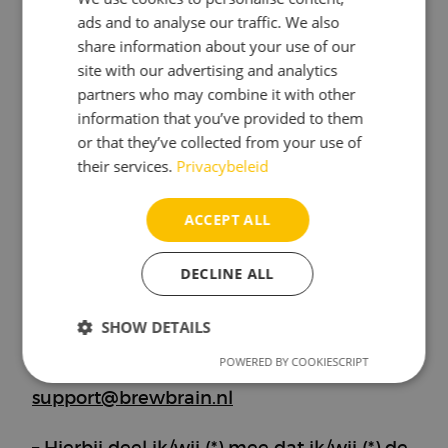
ads and to analyse our traffic. We also
eventuele waardevermindering van de
share information about your use of our
goederen als deze waardevermindering
site with our advertising and analytics
het gevolg is van een behandeling van de
partners who may combine it with other
goederen die niet noodzakelijk is om de
information that you’ve provided to them
or that they’ve collected from your use of
aard, de kenmerken en de werking ervan
their services.
Privacybeleid
vast te stellen.
Modelformulier voor herroeping
ACCEPT ALL
(Als je het contract wilt herroepen, vul dan
DECLINE ALL
dit formulier in en stuur het terug.)
SHOW DETAILS
– Aan: Brewbrain B.V., Lulofsstraat 55, Unit
POWERED BY COOKIESCRIPT
44, 2521 AL Den Haag, Nederland,
Strictly
Performance
Targeting
necessary
support@brewbrain.nl