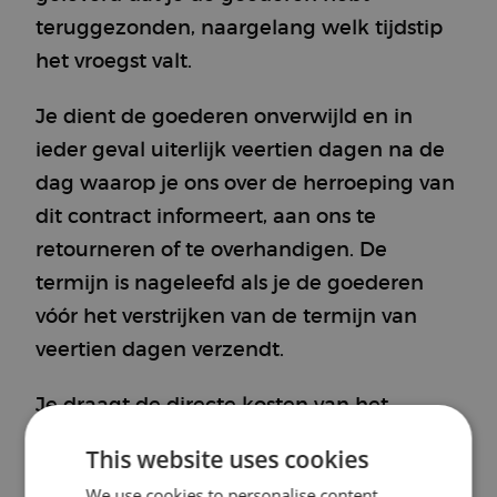
teruggezonden, naargelang welk tijdstip
het vroegst valt.
Je dient de goederen onverwijld en in
ieder geval uiterlijk veertien dagen na de
dag waarop je ons over de herroeping van
dit contract informeert, aan ons te
retourneren of te overhandigen. De
termijn is nageleefd als je de goederen
vóór het verstrijken van de termijn van
veertien dagen verzendt.
Je draagt de directe kosten van het
terugzenden van de goederen.
This website uses cookies
Je bent alleen aansprakelijk voor een
We use cookies to personalise content,