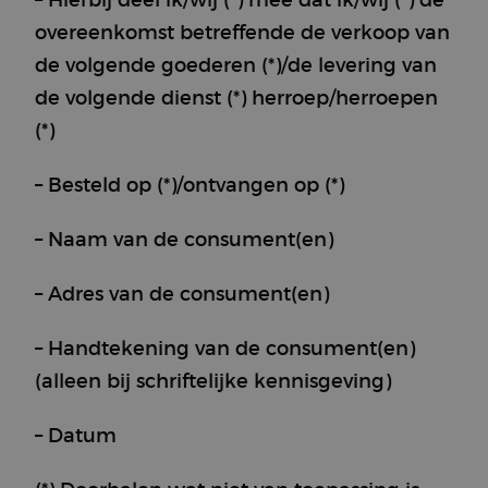
– Hierbij deel ik/wij (*) mee dat ik/wij (*) de
Functionality
overeenkomst betreffende de verkoop van
de volgende goederen (*)/de levering van
de volgende dienst (*) herroep/herroepen
(*)
Strictly necessary
Performance
– Besteld op (*)/ontvangen op (*)
Targeting
Functionality
– Naam van de consument(en)
Strictly necessary cookies allow core website
functionality such as user login and account
management. The website cannot be used properly
– Adres van de consument(en)
without strictly necessary cookies.
Provider /
Name
Expiration
Description
Domain
– Handtekening van de consument(en)
CookieScriptConsent
4 weeks 2
This cookie
CookieScript
(alleen bij schriftelijke kennisgeving)
days
is used by
brewbrain.nl
the Cookie-
Script.com
– Datum
service to
remember
visitors'
cookie