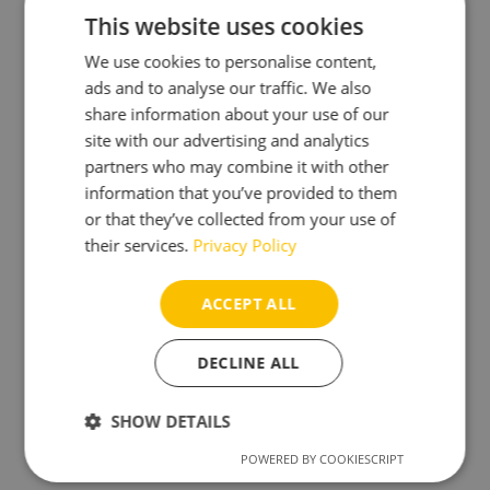
Rücksendung der Waren.
This website uses cookies
We use cookies to personalise content,
Sie müssen für einen etwaigen
ads and to analyse our traffic. We also
Wertverlust der Waren nur aufkommen,
share information about your use of our
wenn dieser Wertverlust auf einen zur
site with our advertising and analytics
Prüfung der Beschaffenheit,
partners who may combine it with other
information that you’ve provided to them
Eigenschaften und Funktionsweise der
or that they’ve collected from your use of
Waren nicht notwendigen Umgang mit
their services.
Privacy Policy
ihnen zurückzuführen ist.
Muster-Widerrufsformular
ACCEPT ALL
(Wenn Sie den Vertrag widerrufen wollen,
DECLINE ALL
dann füllen Sie bitte dieses Formular aus
und senden Sie es zurück.)
SHOW DETAILS
POWERED BY COOKIESCRIPT
Strictly
Performance
Targeting
– An Brewbrain B.V., Lulofsstraat 55, Unit
necessary