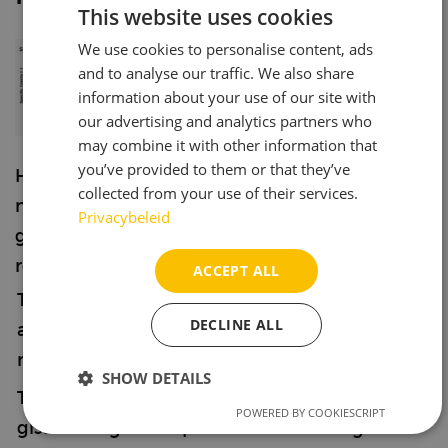
This website uses cookies
We use cookies to personalise content, ads
and to analyse our traffic. We also share
information about your use of our site with
our advertising and analytics partners who
may combine it with other information that
you’ve provided to them or that they’ve
Het soortelijk gewicht zou na 1-2 dagen
collected from your use of their services.
moeten beginnen te dalen. Als dat niet het
Privacybeleid
geval is, kun je je brouwsel mogelijk nog
redden. Typische oorzaken en acties:
ACCEPT ALL
Temperatuur te laag of te hoog; controleer de
DECLINE ALL
aanbevolen gisttemperatuur en koel/verwarm
naar de doeltemperatuur
SHOW DETAILS
Te weinig gist of oude/ongezonde gist; voeg
POWERED BY COOKIESCRIPT
Strictly
Performance
Targeting
gistvoeding toe of pitch extra actieve gist.
necessary