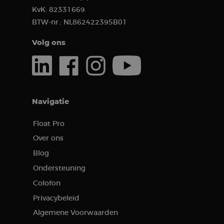
including
KvK:
82331669
timestamp,
referring site,
BTW-nr.:
NL862422395B01
and traffic
source, in
order to
Volg ons
assess the
effectiveness
of marketing
campaigns
and website
sources.
Navigatie
Float Pro
Over ons
Blog
Ondersteuning
Colofon
Privacybeleid
Algemene Voorwaarden