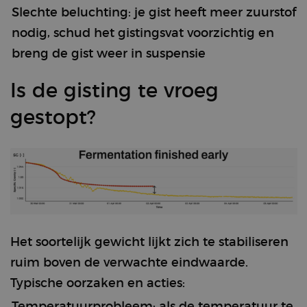
Slechte beluchting: je gist heeft meer zuurstof
nodig, schud het gistingsvat voorzichtig en
Functionality
breng de gist weer in suspensie
Is de gisting te vroeg
gestopt?
Strictly necessary
Performance
Targeting
Functionality
Strictly necessary cookies allow core website
functionality such as user login and account
management. The website cannot be used properly
without strictly necessary cookies.
Provider /
Het soortelijk gewicht lijkt zich te stabiliseren
Name
Expiration
Description
Domain
ruim boven de verwachte eindwaarde.
CookieScriptConsent
4 weeks 2
This cookie
CookieScript
days
is used by
brewbrain.nl
Typische oorzaken en acties:
the Cookie-
Script.com
Temperatuurprobleem; als de temperatuur te