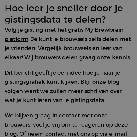
included in
each page
Hoe leer je sneller door je
request on a
site and is
gistingsdata te delen?
used to
calculate
visitor,
Volg je gisting met het gratis
My Brewbrain
session, and
campaign data
platform
. Je kunt je brouwsels zelfs delen met
for the site’s
analytics
je vrienden. Vergelijk brouwsels en leer van
reports.
elkaar! Wij brouwers delen graag onze kennis.
sbjs_migrations
.brewbrain.nl
Session
This cookie is
used to track
user
interactions
Dit bericht geeft je een idee hoe je naar je
and
movement
gistingsgrafiek kunt kijken. Blijf onze blog
between
different
volgen want we zullen meer schrijven over
pages or
sections of the
wat je kunt leren van je gistingsdata.
website in
order to
improve user
experience
We blijven graag in contact met onze
and website
performance
brouwers, voel je vrij om te reageren op deze
analysis.
blog. Of neem contact met ons op via e-mail
sbjs_current_add
.brewbrain.nl
Session
This cookie is