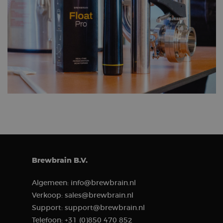
and website
functionality.
sbjs_current
.brewbrain.nl
Session
This cookie is
used to track
users'
activities and
interactions
on the
website to
facilitate
better analysis
and
understanding
of traffic
sources and
user behavior.
__kla_id
1 year 1
Tracks when
Klaviyo Inc.
month
someone
brewbrain.nl
clicks through
to your
website from
Brewbrain B.V.
a Klaviyo
email.
Algemeen:
info@brewbrain.nl
sbjs_first_add
.brewbrain.nl
Session
This cookie is
used to store
Verkoop:
sales@brewbrain.nl
details about
Support:
support@brewbrain.nl
the user’s first
visit to the
Telefoon:
+31 (0)850 470 852
website,