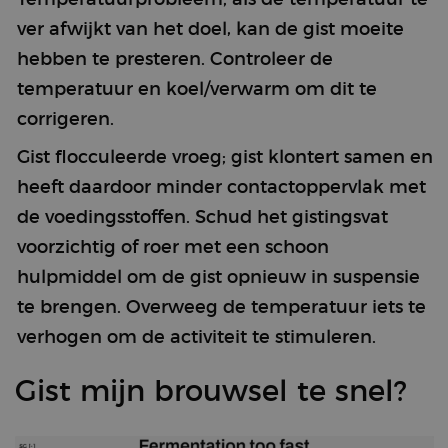
service to
remember
ver afwijkt van het doel, kan de gist moeite
visitors'
cookie
hebben te presteren. Controleer de
preferences.
The Cookie-
Script.com
temperatuur en koel/verwarm om dit te
cookie
banner is
corrigeren.
necessary
for it to
Gist flocculeerde vroeg; gist klontert samen en
function
Google Privacy
properly.
heeft daardoor minder contactoppervlak met
Policy
de voedingsstoffen. Schud het gistingsvat
voorzichtig of roer met een schoon
Provider /
Name
Expiration
Description
hulpmiddel om de gist opnieuw in suspensie
Domain
Provider /
Name
Expiration
Description
te brengen. Overweeg de temperatuur iets te
sbjs_first
.brewbrain.nl
Session
This cookie is
Domain
used to store
verhogen om de activiteit te stimuleren.
information
test_cookie
15
This cookie is
Google LLC
about the
minutes
set by
.doubleclick.net
user’s first
DoubleClick
session on the
(which is
Gist mijn brouwsel te snel?
website. It
owned by
tracks details
Google) to
such as the
determine if
source the
the website