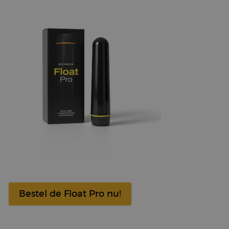
information
about the
user’s session
and to
combine
multiple page
views into a
single user
session for
analytical
purposes.
_ga
1 year 1
This cookie
Google LLC
month
name is
.brewbrain.nl
associated
with Google
Analytics,
which is a
major update
of Google’s
more
commonly
used analytics
service. This
cookie is used
to distinguish
unique users
Bestel de Float Pro nu!
by assigning a
randomly
generated
number as a
client ID. It is