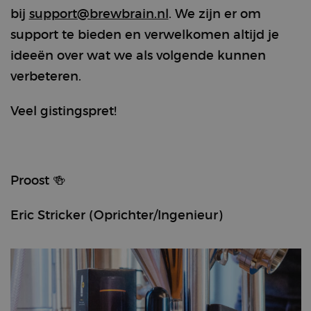
used to store
bij
support@brewbrain.nl
. We zijn er om
information
about the
support te bieden en verwelkomen altijd je
current visit in
order to
distinguish
ideeën over wat we als volgende kunnen
between users
and sessions.
verbeteren.
It typically
includes
details such as
Veel gistingspret!
traffic source,
campaign
data, and user
behavior to
help track and
analyze the
effectiveness
Proost 🍻
of marketing
campaigns.
_clck
.brewbrain.nl
1 year
This cookie is
Eric Stricker
(Oprichter/Ingenieur)
used to track
user
interactions
and
engagement
on the
website in
order to
improve user
experience