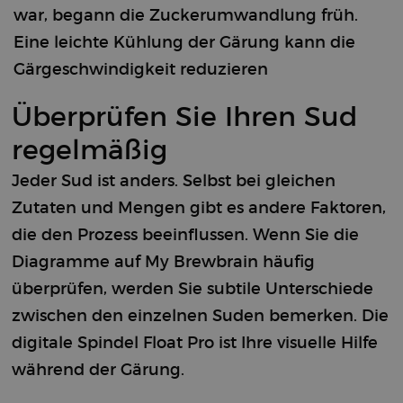
information
_ga_ZMNSEL15KF
.brewbrain.nl
1 year 1
This cookie is
war, begann die Zuckerumwandlung früh.
about how the
month
used by
end user uses
Google
Eine leichte Kühlung der Gärung kann die
the website
Analytics to
and any
maintain
Gärgeschwindigkeit reduzieren
advertisements
session state.
the end user
may have seen
sbjs_session
.brewbrain.nl
29
This cookie is
before visiting
Überprüfen Sie Ihren Sud
minutes
used to track
the said
58
user activity
website.
seconds
and sessions
regelmäßig
to improve
IDE
1 year
This cookie is
Google LLC
website
set by
.doubleclick.net
performance
Jeder Sud ist anders. Selbst bei gleichen
DoubleClick
and usability,
and carries out
allowing you
Zutaten und Mengen gibt es andere Faktoren,
information
to understand
about how the
how visitors
end user uses
die den Prozess beeinflussen. Wenn Sie die
interact with
the website
the website.
and any
Diagramme auf My Brewbrain häufig
advertisements
_clsk
1 day
This cookie is
Microsoft
the end user
überprüfen, werden Sie subtile Unterschiede
associated
.brewbrain.nl
may have seen
with Microsoft
before visiting
zwischen den einzelnen Suden bemerken. Die
Clarity
the said
analytics
website.
digitale Spindel Float Pro ist Ihre visuelle Hilfe
software. It is
used to store
information
während der Gärung.
about the
user’s session