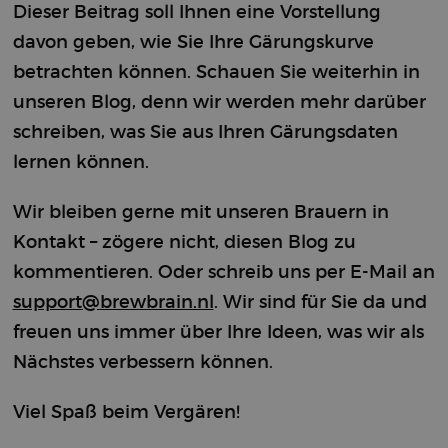
current visit in
Dieser Beitrag soll Ihnen eine Vorstellung
order to
distinguish
davon geben, wie Sie Ihre Gärungskurve
between users
and sessions.
betrachten können. Schauen Sie weiterhin in
It typically
includes
unseren Blog, denn wir werden mehr darüber
details such as
traffic source,
schreiben, was Sie aus Ihren Gärungsdaten
campaign
data, and user
behavior to
lernen können.
help track and
analyze the
effectiveness
Wir bleiben gerne mit unseren Brauern in
of marketing
campaigns.
Kontakt – zögere nicht, diesen Blog zu
_clck
.brewbrain.nl
1 year
This cookie is
kommentieren. Oder schreib uns per E-Mail an
used to track
user
support@brewbrain.nl
. Wir sind für Sie da und
interactions
and
engagement
freuen uns immer über Ihre Ideen, was wir als
on the
website in
Nächstes verbessern können.
order to
improve user
experience
Viel Spaß beim Vergären!
and website
functionality.