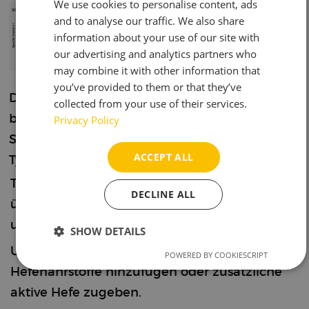
We use cookies to personalise content, ads
and to analyse our traffic. We also share
information about your use of our site with
our advertising and analytics partners who
may combine it with other information that
you’ve provided to them or that they’ve
Die Dichte sollte nach 1–2 Tagen zu sinken
collected from your use of their services.
beginnen. Wenn das nicht der Fall ist, können
Privacy Policy
Sie Ihren Sud möglicherweise noch retten.
ACCEPT ALL
Typische Ursachen und Maßnahmen:
Temperatur zu niedrig oder zu hoch;
DECLINE ALL
überprüfe die empfohlene Hefetemperatur
und kühle/heize auf die Zieltemperatur
SHOW DETAILS
Unterpitching oder alte/ungesunde Hefe;
POWERED BY COOKIESCRIPT
Strictly
Performance
Targeting
necessary
Hefenährstoffe hinzufügen oder zusätzliche
aktive Hefe zugeben.