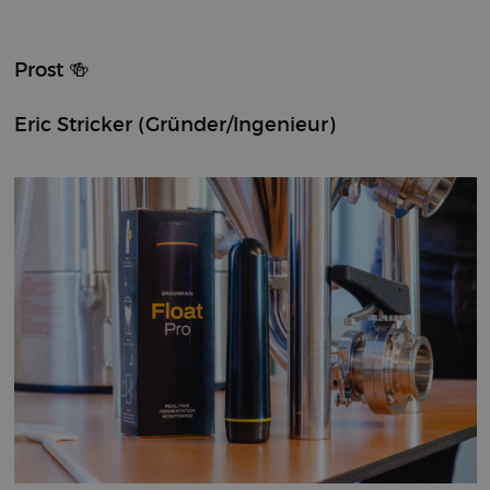
sbjs_current
.brewbrain.nl
Session
This cookie is
used to track
users'
activities and
Prost 🍻
interactions
on the
website to
facilitate
Eric Stricker
(Gründer/Ingenieur)
better analysis
and
understanding
of traffic
sources and
user behavior.
__kla_id
1 year 1
Tracks when
Klaviyo Inc.
month
someone
brewbrain.nl
clicks through
to your
website from
a Klaviyo
email.
sbjs_first_add
.brewbrain.nl
Session
This cookie is
used to store
details about
the user’s first
visit to the
website,
including
timestamp,
referring site,