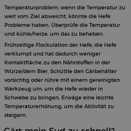
cookie
preferences.
Temperaturproblem; wenn die Temperatur zu
The Cookie-
Script.com
weit vom Ziel abweicht, könnte die Hefe
cookie
banner is
Probleme haben. Überprüfe die Temperatur
necessary
for it to
function
und kühle/heize, um das zu beheben.
Google Privacy
properly.
Policy
Frühzeitige Flockulation der Hefe; die Hefe
verklumpt und hat dadurch weniger
Kontaktfläche zu den Nährstoffen in der
Provider /
Name
Expiration
Description
Domain
Würze/dem Bier. Schüttle den Gärbehälter
Provider /
Name
Expiration
Description
sbjs_first
.brewbrain.nl
Session
This cookie is
Domain
vorsichtig oder rühre mit einem gereinigten
used to store
information
test_cookie
15
This cookie is
Google LLC
Werkzeug um, um die Hefe wieder in
about the
minutes
set by
.doubleclick.net
user’s first
DoubleClick
Schwebe zu bringen. Erwäge eine leichte
session on the
(which is
website. It
owned by
Temperaturerhöhung, um die Aktivität zu
tracks details
Google) to
such as the
determine if
source the
steigern.
the website
user came
visitor's
from, the path
browser
they took,
supports
which search