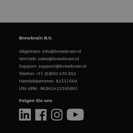
and traffic
source, in
order to
assess the
effectiveness
of marketing
campaigns
and website
sources.
Brewbrain B.V.
Allgemein:
info@brewbrain.nl
Vertrieb:
sales@brewbrain.nl
Support:
support@brewbrain.nl
Telefon:
+31 (0)850 470 852
Handelskammer:
82331669
USt-IdNr.:
NL862422395B01
Folgen Sie uns