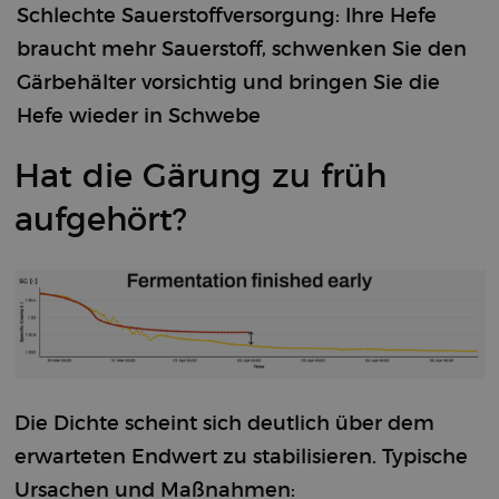
Schlechte Sauerstoffversorgung: Ihre Hefe
Functionality
braucht mehr Sauerstoff, schwenken Sie den
Gärbehälter vorsichtig und bringen Sie die
Hefe wieder in Schwebe
Hat die Gärung zu früh
Strictly necessary
Performance
Targeting
aufgehört?
Functionality
Strictly necessary cookies allow core website
functionality such as user login and account
management. The website cannot be used properly
without strictly necessary cookies.
Provider /
Name
Expiration
Description
Domain
CookieScriptConsent
4 weeks 2
This cookie
CookieScript
days
is used by
brewbrain.nl
Die Dichte scheint sich deutlich über dem
the Cookie-
Script.com
service to
erwarteten Endwert zu stabilisieren. Typische
remember
visitors'
Ursachen und Maßnahmen: