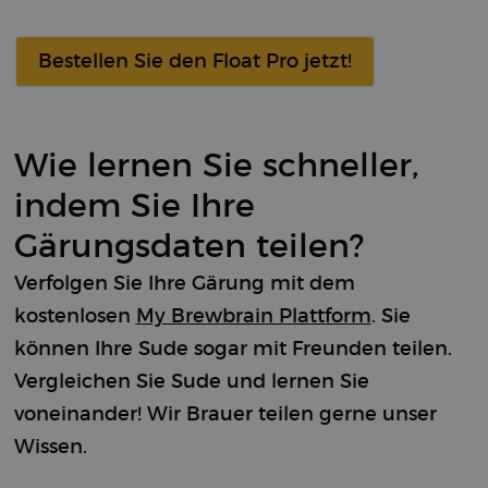
site and is
used to
calculate
visitor,
Bestellen Sie den Float Pro jetzt!
session, and
campaign data
for the site’s
analytics
reports.
sbjs_migrations
.brewbrain.nl
Session
This cookie is
Wie lernen Sie schneller,
used to track
user
indem Sie Ihre
interactions
and
movement
Gärungsdaten teilen?
between
different
pages or
Verfolgen Sie Ihre Gärung mit dem
sections of the
website in
kostenlosen
My Brewbrain Plattform
. Sie
order to
improve user
können Ihre Sude sogar mit Freunden teilen.
experience
and website
Vergleichen Sie Sude und lernen Sie
performance
analysis.
voneinander! Wir Brauer teilen gerne unser
sbjs_current_add
.brewbrain.nl
Session
This cookie is
Wissen.
used to store
information
about the