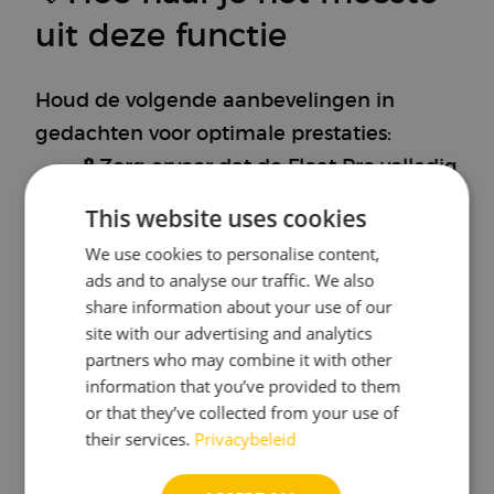
uit deze functie
Houd de volgende aanbevelingen in
gedachten voor optimale prestaties:
🔋Zorg ervoor dat de Float Pro volledig
opgeladen is voordat je een gisting
This website uses cookies
start.
We use cookies to personalise content,
Dit helpt om de tijd correct bij te
ads and to analyse our traffic. We also
houden en zorgt ervoor dat je Float
share information about your use of our
site with our advertising and analytics
Pro de volledige gisting opslaat.
partners who may combine it with other
🛠️Maak een gisting aan op het
information that you’ve provided to them
myBrewbrain-platform om metingen
or that they’ve collected from your use of
van elkaar te onderscheiden.
their services.
Privacybeleid
🚀Zorg ervoor dat je gegevens naar