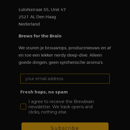
allowing you
information
to understand
about how the
how visitors
Lulofsstraat 55, Unit 47
end user uses
interact with
the website
the website.
2521 AL Den Haag
and any
advertisements
Nederland
_clsk
1 day
This cookie is
Microsoft
the end user
associated
.brewbrain.nl
may have seen
with Microsoft
before visiting
Brews for the Brain
Clarity
the said
analytics
website.
software. It is
We sturen je brouwtips, productnieuws en af
used to store
information
en toe een lekker nerdy deep-dive. Alleen
about the
user’s session
goede dingen, geen synthetische aroma's.
and to
combine
multiple page
Your email address:
views into a
single user
session for
analytical
Fresh hops, no spam
purposes.
I agree to receive the Brewbrain
_ga
1 year 1
This cookie
Google LLC
newsletter. We track opens and
month
name is
.brewbrain.nl
associated
clicks, nothing else.
with Google
Analytics,
which is a
major update
Subscribe